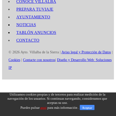
CONOCE VILLALBA
PREPARA TUVIAJE
AYUNTAMIENTO
NOTICIAS
TABLÓN ANUNCIOS
CONTACTO
© 2026 Ayto. Villalba de la Sierra |
Aviso legal y Protección de Datos
|
Cookies
|
Contacte con nosotros
|
Diseño y Desarrollo Web: Soluciones
IP
Utilizamos cookies propias y de terceros para realizar medición de la
navegación de los usuarios. Si continuas navegando, consideramos que
aceptas su uso.
Puedes pulsar
aquí
para más información .
Aceptar