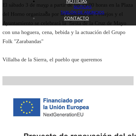
NOTICIAS
El sábado 3 de mayo a partir de las 19:00 horas en la Plaza
NOTICIAS
TABLÓN DE ANUNCIOS
del Horno organizada por la Comisión de Festejos y el
CONTACTO
Ayuntamiento se celebrará la fiesta de la Cruz de Mayo
con una hoguera, cena, bebida y la actuación del Grupo
Folk "Zarabandas"
Villalba de la Sierra, el pueblo que queremos