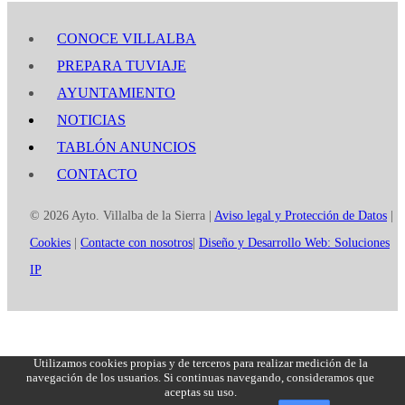
CONOCE VILLALBA
PREPARA TUVIAJE
AYUNTAMIENTO
NOTICIAS
TABLÓN ANUNCIOS
CONTACTO
© 2026 Ayto. Villalba de la Sierra |
Aviso legal y Protección de Datos
|
Cookies
|
Contacte con nosotros
|
Diseño y Desarrollo Web: Soluciones
IP
Utilizamos cookies propias y de terceros para realizar medición de la
navegación de los usuarios. Si continuas navegando, consideramos que
aceptas su uso.