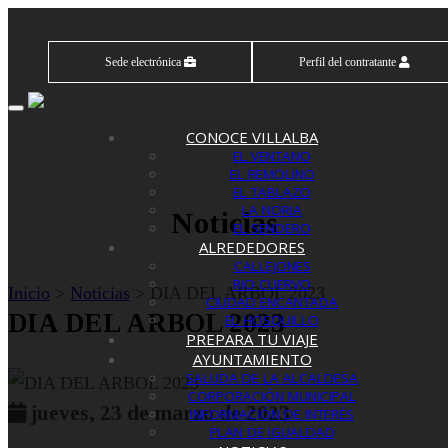
Sede electrónica
Perfil del contratante
Toggle
navigation
CONOCE VILLALBA
EL VENTANO
EL REMOLINO
EL TABLAZO
LA NORIA
Noticias
EL SENDERO
ALREDEDORES
CALLEJONES
RIO CUERVO
Inicio
>
Noticias
> DIA DEL ARBOL 2023
CIUDAD ENCANTADA
DIA DEL ARBOL 2023
EL HOSQUILLO
PREPARA TU VIAJE
AYUNTAMIENTO
SALUDA DE LA ALCALDESA
CORPORACIÓN MUNICIPAL
jueves, 23 de marzo de 2023
INFORMACIÓN DE INTERÉS
PLAN DE IGUALDAD