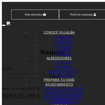
Sede electrónica
Perfil del contratante
Toggle
navigation
CONOCE VILLALBA
EL VENTANO
EL REMOLINO
EL TABLAZO
LA NORIA
Noticias
EL SENDERO
ALREDEDORES
CALLEJONES
RIO CUERVO
Título:
CIUDAD ENCANTADA
EL HOSQUILLO
PREPARA TU VIAJE
AYUNTAMIENTO
SALUDA DE LA ALCALDESA
lunes, 31 de marzo de 2025
CORPORACIÓN MUNICIPAL
FERIA DE ABRIL
INFORMACIÓN DE INTERÉS
PLAN DE IGUALDAD