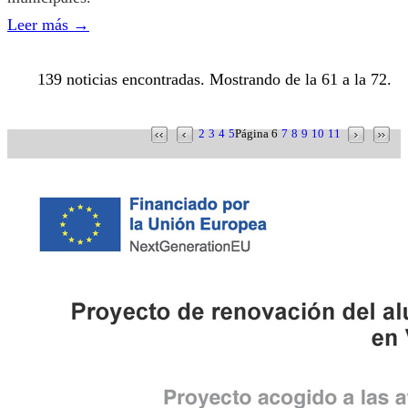
Leer más
→
139 noticias encontradas. Mostrando de la 61 a la 72.
2
3
4
5
Página 6
7
8
9
10
11