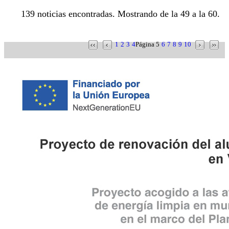
139 noticias encontradas. Mostrando de la 49 a la 60.
1
2
3
4
Página 5
6
7
8
9
10