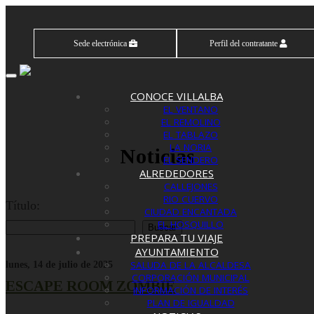
Sede electrónica
Perfil del contratante
Toggle
navigation
CONOCE VILLALBA
EL VENTANO
EL REMOLINO
EL TABLAZO
LA NORIA
Noticias
EL SENDERO
ALREDEDORES
CALLEJONES
RIO CUERVO
Título:
CIUDAD ENCANTADA
EL HOSQUILLO
PREPARA TU VIAJE
AYUNTAMIENTO
SALUDA DE LA ALCALDESA
lunes, 14 de julio de 2025
CORPORACIÓN MUNICIPAL
ESCAPE ROOM ZOMBIE
INFORMACIÓN DE INTERÉS
PLAN DE IGUALDAD